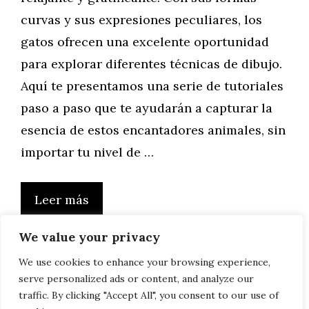
curvas y sus expresiones peculiares, los
gatos ofrecen una excelente oportunidad
para explorar diferentes técnicas de dibujo.
Aquí te presentamos una serie de tutoriales
paso a paso que te ayudarán a capturar la
esencia de estos encantadores animales, sin
importar tu nivel de …
Leer más
We value your privacy
We use cookies to enhance your browsing experience,
serve personalized ads or content, and analyze our
Página
Página
Página
Página
←
Anterior
1
2
3
…
6
Siguiente
→
traffic. By clicking "Accept All", you consent to our use of