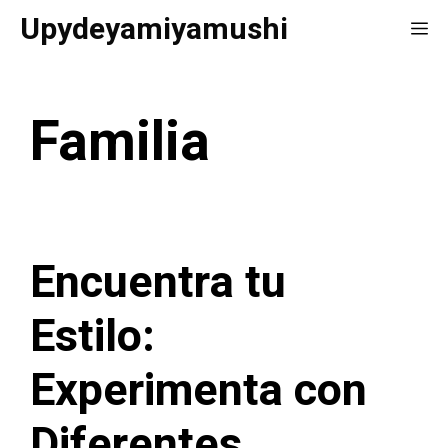
Saltar
Upydeyamiyamushi
Me
al
contenido
Familia
Encuentra tu
Estilo:
Experimenta con
Diferentes