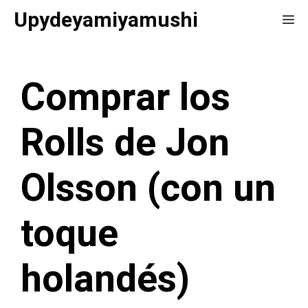
Saltar
Upydeyamiyamushi
Me
al
contenido
Comprar los
Rolls de Jon
Olsson (con un
toque
holandés)