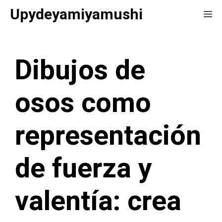
Saltar
Upydeyamiyamushi
Me
al
contenido
Dibujos de
osos como
representación
de fuerza y
valentía: crea