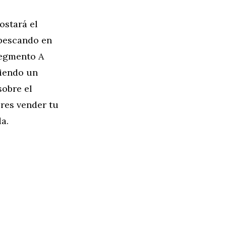
ostará el
 pescando en
segmento A
ciendo un
sobre el
res vender tu
a.