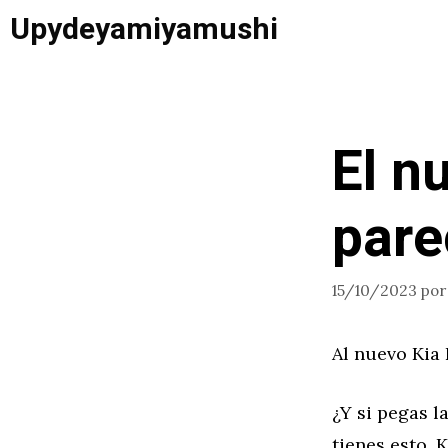
Saltar
Upydeyamiyamushi
al
contenido
El n
pare
15/10/2023
po
Al nuevo Kia 
¿Y si pegas l
tienes esto. 