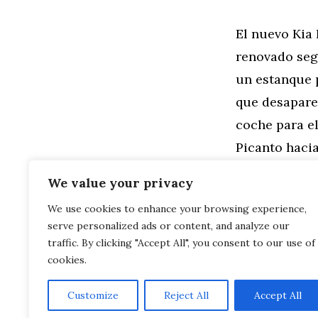
El nuevo Kia 
renovado seg
un estanque 
que desaparec
coche para e
Picanto haci
coche? Visita
We value your privacy
We use cookies to enhance your browsing experience,
Categorías
General
,
Mo
serve personalized ads or content, and analyze our
El Alfa SZ v
La hija de 1
traffic. By clicking "Accept All", you consent to our use of
cookies.
Customize
Reject All
Accept All