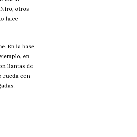
Niro, otros
no hace
e. En la base,
 ejemplo, en
on llantas de
o rueda con
gadas.