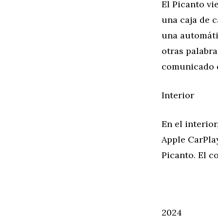
El Picanto vi
una caja de 
una automáti
otras palabra
comunicado d
Interior
En el interio
Apple CarPlay
Picanto. El c
2024