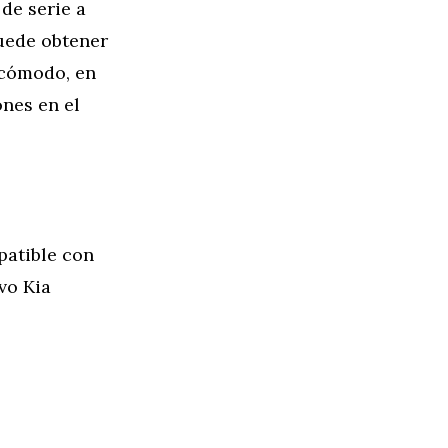
 de serie a
uede obtener
 cómodo, en
ones en el
patible con
vo Kia