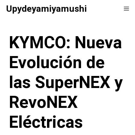
Saltar
Upydeyamiyamushi
Me
al
contenido
KYMCO: Nueva
Evolución de
las SuperNEX y
RevoNEX
Eléctricas