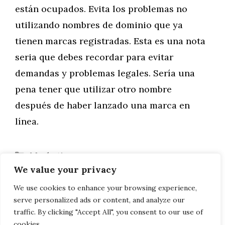
están ocupados. Evita los problemas no
utilizando nombres de dominio que ya
tienen marcas registradas. Esta es una nota
seria que debes recordar para evitar
demandas y problemas legales. Sería una
pena tener que utilizar otro nombre
después de haber lanzado una marca en
línea.
Categorías
Marketing
We value your privacy
JUEGO TT ISLE OF MAN
El panel fotovoltaico flexible:
We use cookies to enhance your browsing experience,
serve personalized ads or content, and analyze our
Funcionamiento, ventajas e inconvenientes
traffic. By clicking "Accept All", you consent to our use of
cookies.