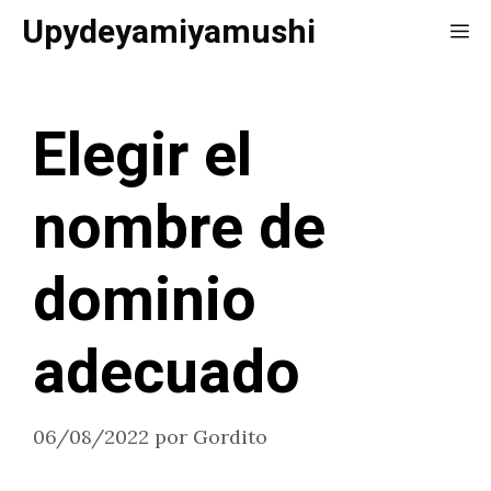
Saltar
Upydeyamiyamushi
Me
al
contenido
Elegir el
nombre de
dominio
adecuado
06/08/2022
por
Gordito